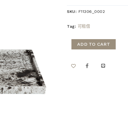
SKU:
F11306_0002
Tag:
可租借
ADD TO CART