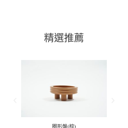
精選推薦
圈形盤(棕)